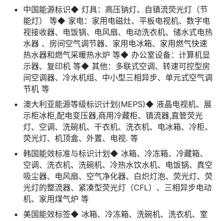
中国能源标识◆ 灯具：高压钠灯、自镇流荧光灯（节
能灯） 等◆ 家电：家用电磁灶、平板电视机、数字电
视接收器、电饭锅、电风扇、电动洗衣机、储水式电热
水器 、房间空气调节器、家用电冰箱、家用燃气快速
热水器和燃气采暖热水炉 等◆ 办公室设备：计算机显
示器、复印机 等◆ 其他：多联式空调、转速可控型房
间空调器、冷水机组、中小型三相异步、单元式空气调
节机 等
澳大利亚能源等级标识计划(MEPS)◆ 液晶电视机、展
示柜冰柜,配电变压器,商用冷藏柜、镇流器,直管荧光
灯、空调、洗碗机、干衣机、洗衣机、电冰箱、冷柜、
荧光灯、机顶盒、外置、电视. 等
韩国能效标准与标识计划◆ 冰箱、冷冻箱、冷藏箱、
空调、洗衣机、洗碗机、冷热水饮水机、电饭锅、真空
吸尘器、电风扇、空气净化器、白炽灯泡、荧光灯、荧
光灯的整流器、紧凑型荧光灯（CFL）、三相异步电动
机、家用煤气炉 等
美国能效标签◆ 冰箱、冷冻箱、洗碗机、洗衣机、室