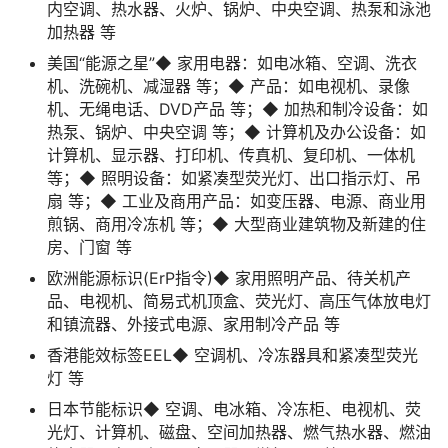
内空调、热水器、火炉、锅炉、中央空调、热泵和泳池
加热器 等
美国“能源之星”◆ 家用电器：如电冰箱、空调、洗衣
机、洗碗机、减湿器 等；◆ 产品：如电视机、录像
机、无绳电话、DVD产品 等；◆ 加热和制冷设备：如
热泵、锅炉、中央空调 等；◆ 计算机及办公设备：如
计算机、显示器、打印机、传真机、复印机、一体机
等；◆ 照明设备：如紧凑型荧光灯、出口指示灯、吊
扇 等；◆ 工业及商用产品：如变压器、电源、商业用
煎锅、商用冷冻机 等；◆ 大型商业建筑物及新建的住
房、门窗 等
欧洲能源标识(ErP指令)◆ 家用照明产品、待关机产
品、电视机、简易式机顶盒、荧光灯、高压气体放电灯
和镇流器、外接式电源、家用制冷产品 等
香港能效标签EEL◆ 空调机、冷冻器具和紧凑型荧光
灯 等
日本节能标识◆ 空调、电冰箱、冷冻柜、电视机、荧
光灯、计算机、磁盘、空间加热器、燃气热水器、燃油