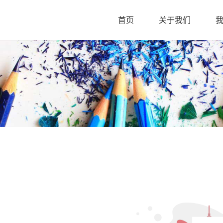
首页
关于我们