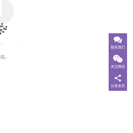
联系我们
内容。
关注微信
分享本页